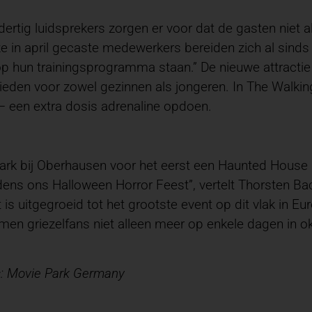
 dertig luidsprekers zorgen er voor dat de gasten niet
in april gecaste medewerkers bereiden zich al sinds b
p hun trainingsprogramma staan.” De nieuwe attractie 
ieden voor zowel gezinnen als jongeren. In The Walki
 – een extra dosis adrenaline opdoen.
ark bij Oberhausen voor het eerst een Haunted House 
jdens ons Halloween Horror Feest”, vertelt Thorsten Ba
is uitgegroeid tot het grootste event op dit vlak in 
omen griezelfans niet alleen meer op enkele dagen in o
s: Movie Park Germany