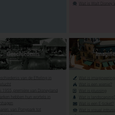
Wat is Walt Disney 
Geschiedenis
Imagine
schiedenis van de Efteling in
Wat is imagineering
vlucht
Wat is een wienie?
li 1955, première van Disneyland
Wat is plussing
arken hebben hun wortels in
Wat is landscaping
nhagen
Wat is een E-ticket?
aren: van Ponypark tot
Wat is visual intrus