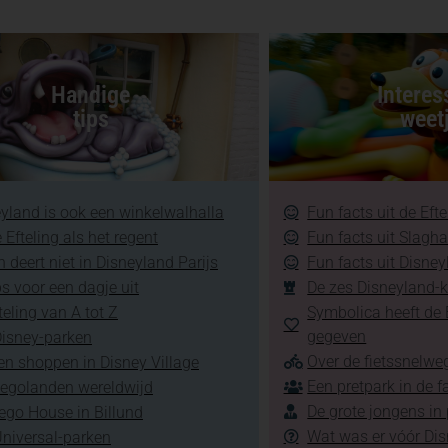
Handige
Interes
tips
weet
yland is ook een winkelwalhalla
Fun facts uit de Efte
 Efteling als het regent
Fun facts uit Slagh
 deert niet in Disneyland Parijs
Fun facts uit Disney
ps voor een dagje uit
De zes Disneyland-k
teling van A tot Z
Symbolica heeft de E
gegeven
Disney-parken
Over de fietssnelweg
en shoppen in Disney Village
Een pretpark in de f
Legolanden wereldwijd
De grote jongens in
ego House in Billund
Wat was er vóór Di
Universal-parken