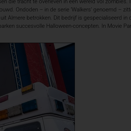
en die tracht te overleven in een wereld vol zombies.
wd. Ondoden – in de serie ‘Walkers’ genoemd – zitte
it Almere betrokken. Dit bedrijf is gespecialiseerd in 
ieparken succesvolle Halloween-concepten. In Movie Par