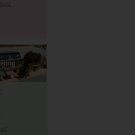
World
ering
?
?
ion?