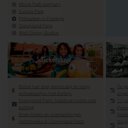
Movie Park Germany
Europa-Park
Pretparken in Frankrijk
Disneyland Paris
Walt Disney Studios
Ticketshop
Bestel hier snel, eenvoudig en veilig
De ge
entreekaartjes met korting.
vogel
Disneyland Paris: tickets en hotels met
17 ju
korting!
Pretp
Boek tickets en overnachtingen
Kope
rechtstreeks bij Disneyland Paris
Slagh