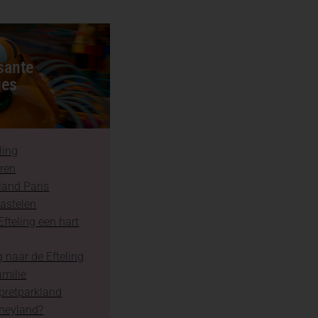
sante
jes
ling
aren
land Paris
astelen
fteling een hart
 naar de Efteling
amilie
 pretparkland
sneyland?