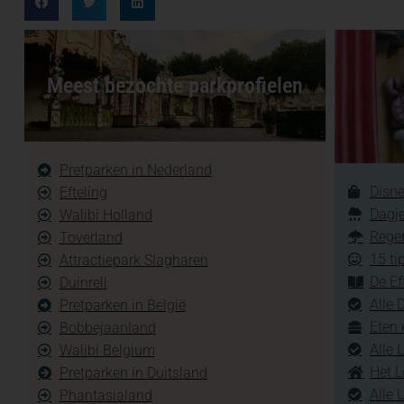
Meest bezochte parkprofielen
Pretparken in Nederland
Disne
Efteling
Dagje
Walibi Holland
Regen
Toverland
15 ti
Attractiepark Slagharen
De Ef
Duinrell
Alle 
Pretparken in België
Eten 
Bobbejaanland
Alle 
Walibi Belgium
Het L
Pretparken in Duitsland
Alle 
Phantasialand