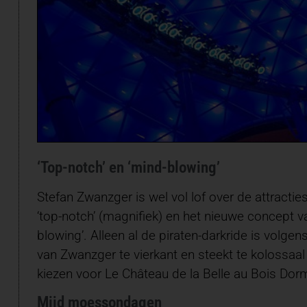
‘Top-notch’ en ‘mind-blowing’
Stefan Zwanzger is wel vol lof over de attracti
‘top-notch’ (magnifiek) en het nieuwe concept v
blowing’. Alleen al de piraten-darkride is volge
van Zwanzger te vierkant en steekt te kolossaal
kiezen voor Le Château de la Belle au Bois Dor
Mijd moessondagen