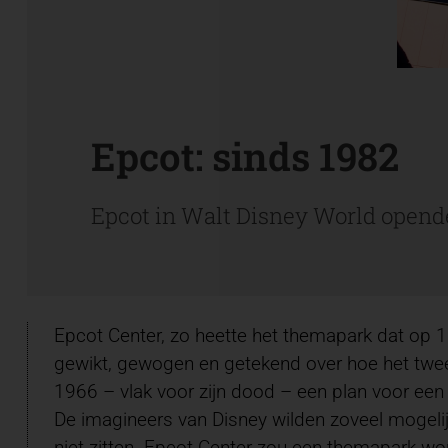
Epcot: sinds 1982
Epcot in Walt Disney World opend
Epcot Center, zo heette het themapark dat op 1
gewikt, gewogen en getekend over hoe het twee
1966 – vlak voor zijn dood – een plan voor e
De imagineers van Disney wilden zoveel mogeli
niet zitten. Epcot Center zou een themapark w