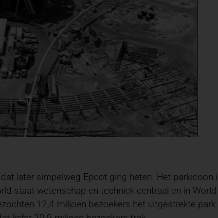
at later simpelweg Epcot ging heten. Het parkicoon i
ld staat wetenschap en techniek centraal en in World
zochten 12,4 miljoen bezoekers het uitgestrekte park.
t liefst 20,9 miljoen bezoekers trok.