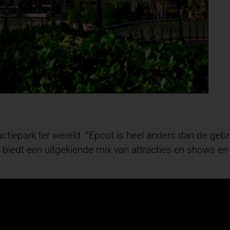
ctiepark ter wereld. “Epcot is heel anders dan de gebr
biedt een uitgekiende mix van attracties en shows en l