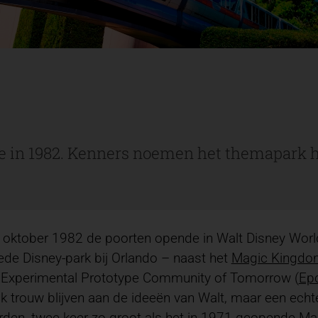
e in 1982. Kenners noemen het themapark h
 oktober 1982 de poorten opende in Walt Disney World
de Disney-park bij Orlando – naast het
Magic Kingdo
en Experimental Prototype Community of Tomorrow (
Ep
jk trouw blijven aan de ideeën van Walt, maar een ech
orden, twee keer zo groot als het in 1971 geopende M