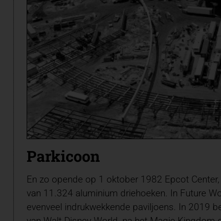
Parkicoon
En zo opende op 1 oktober 1982 Epcot Center, d
van 11.324 aluminium driehoeken. In Future Wor
evenveel indrukwekkende paviljoens. In 2019 be
van
Walt Disney World
, na het Magic Kingdom da