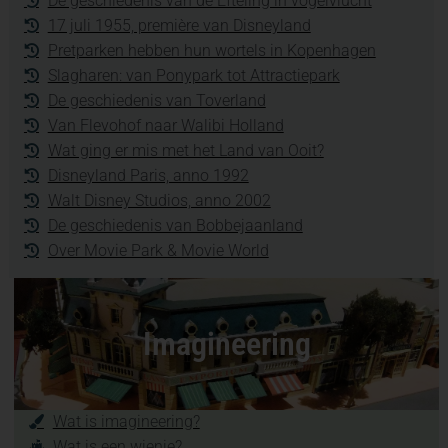
De geschiedenis van de Efteling in vogelvlucht
17 juli 1955, première van Disneyland
Pretparken hebben hun wortels in Kopenhagen
Slagharen: van Ponypark tot Attractiepark
De geschiedenis van Toverland
Van Flevohof naar Walibi Holland
Wat ging er mis met het Land van Ooit?
Disneyland Paris, anno 1992
Walt Disney Studios, anno 2002
De geschiedenis van Bobbejaanland
Over Movie Park & Movie World
Imagineering
Wat is imagineering?
Wat is een wienie?