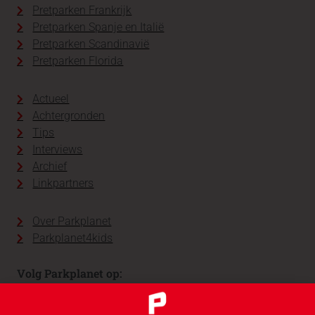
Pretparken Frankrijk
Pretparken Spanje en Italië
Pretparken Scandinavië
Pretparken Florida
Actueel
Achtergronden
Tips
Interviews
Archief
Linkpartners
Over Parkplanet
Parkplanet4kids
Volg Parkplanet op: