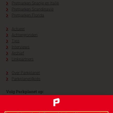
Pretparken Spanje en Italië
Pretparken Scandinavië
Pretparken Florida
Actueel
Achtergronden
Tips
Interviews
Archief
Linkpartners
Over Parkplanet
Parkplanet4kids
Volg Parkplanet op: