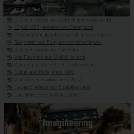
De geschiedenis van de Efteling in vogelvlucht
17 juli 1955, première van Disneyland
Pretparken hebben hun wortels in Kopenhagen
Slagharen: van Ponypark tot Attractiepark
De geschiedenis van Toverland
Van Flevohof naar Walibi Holland
Wat ging er mis met het Land van Ooit?
Disneyland Paris, anno 1992
Walt Disney Studios, anno 2002
De geschiedenis van Bobbejaanland
Over Movie Park & Movie World
Imagineering