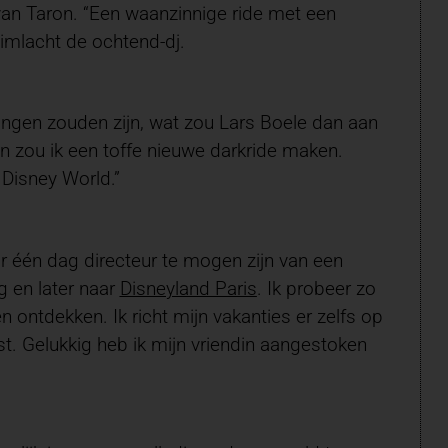
van Taron. “Een waanzinnige ride met een
glimlacht de ochtend-dj.
ingen zouden zijn, wat zou Lars Boele dan aan
an zou ik een toffe nieuwe darkride maken.
 Disney World.”
 één dag directeur te mogen zijn van een
g en later naar
Disneyland Paris
. Ik probeer zo
en ontdekken. Ik richt mijn vakanties er zelfs op
t. Gelukkig heb ik mijn vriendin aangestoken