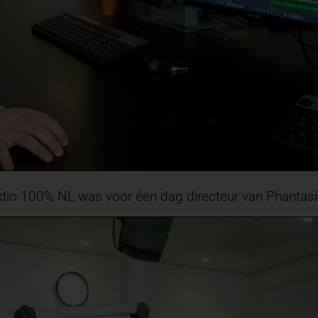
adio 100% NL was voor één dag directeur van Phantasial