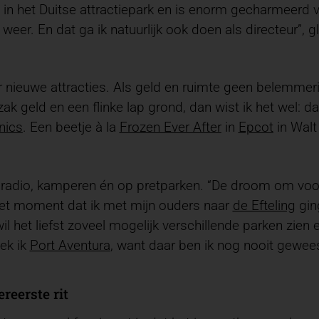
 in het Duitse attractiepark en is enorm gecharmeerd 
ct weer. En dat ga ik natuurlijk ook doen als directeur”, 
 nieuwe attracties. Als geld en ruimte geen belemmer
k geld en een flinke lap grond, dan wist ik het wel: d
nics
. Een beetje à la
Frozen Ever After
in
Epcot
in Walt
e radio, kamperen én op pretparken. “De droom om voor
f het moment dat ik met mijn ouders naar
de Efteling
gin
il het liefst zoveel mogelijk verschillende parken zien 
oek ik
Port Aventura
, want daar ben ik nog nooit gewees
ereerste rit