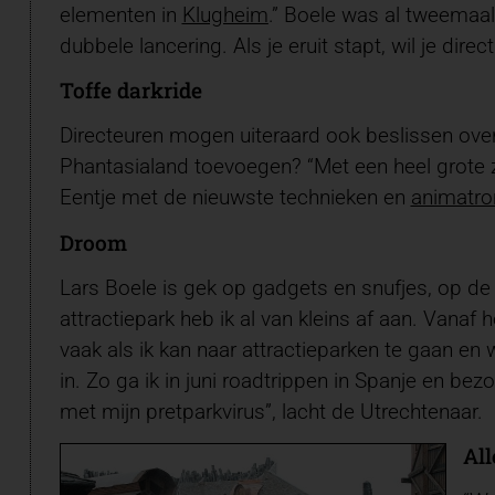
elementen in
Klugheim
.” Boele was al tweemaal
dubbele lancering. Als je eruit stapt, wil je dire
Toffe darkride
Directeuren mogen uiteraard ook beslissen over
Phantasialand toevoegen? “Met een heel grote za
Eentje met de nieuwste technieken en
animatro
Droom
Lars Boele is gek op gadgets en snufjes, op d
attractiepark heb ik al van kleins af aan. Vana
vaak als ik kan naar attractieparken te gaan en w
in. Zo ga ik in juni roadtrippen in Spanje en bez
met mijn pretparkvirus”, lacht de Utrechtenaar.
All