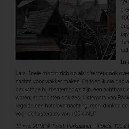
“Wa
cre
100
dag
bij
Tar
dat
In 
Lars Boele mocht zich op als directeur ook over
nachts voor wakker maken! En toen ik die dag alle
backstage bij theatershows zijn, een achtbaan st
waren; er mochten ook zes luisteraars van Rad
regelde een hotelovernachting, eten, drinken en
voor de luisteraars van 100% NL!”
11 mei 2018 © Tekst: Parkplanet – Foto’s: 100% 