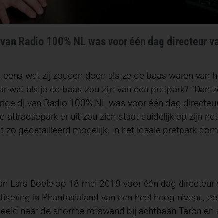
dj van Radio 100% NL was voor één dag directeur v
eens wat zij zouden doen als ze de baas waren van he
r wát als je de baas zou zijn van een pretpark? “Dan z
gjarige dj van Radio 100% NL was voor één dag directeu
attractiepark er uit zou zien staat duidelijk op zijn ne
 zo gedetailleerd mogelijk. In het ideale pretpark dom
Lars Boele op 18 mei 2018 voor één dag directeur wa
isering in Phantasialand van een heel hoog niveau, echt
orbeeld naar de enorme rotswand bij achtbaan Taron en al