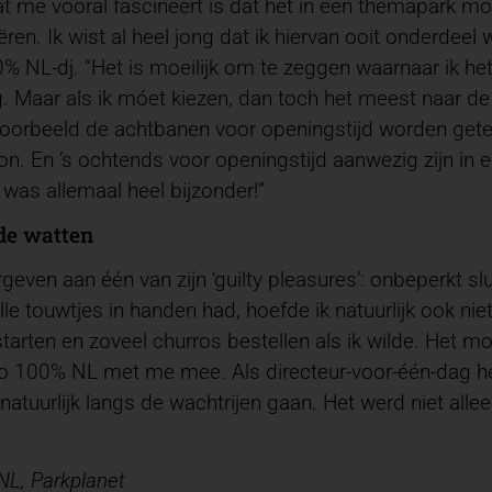
t me vooral fascineert is dat het in een themapark mog
ëren. Ik wist al heel jong dat ik hiervan ooit onderdeel 
% NL-dj. “Het is moeilijk om te zeggen waarnaar ik het
. Maar als ik móet kiezen, dan toch het meest naar de
voorbeeld de achtbanen voor openingstijd worden getes
on. En ‘s ochtends voor openingstijd aanwezig zijn in e
 was allemaal heel bijzonder!”
de watten
geven aan één van zijn ‘guilty pleasures’: onbeperkt s
 touwtjes in handen had, hoefde ik natuurlijk ook niet i
arten en zoveel churros bestellen als ik wilde. Het mo
io 100% NL met me mee. Als directeur-voor-één-dag he
 natuurlijk langs de wachtrijen gaan. Het werd niet all
NL, Parkplanet