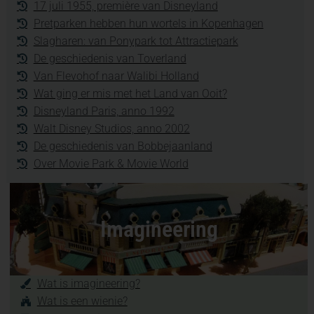
17 juli 1955, première van Disneyland
Pretparken hebben hun wortels in Kopenhagen
Slagharen: van Ponypark tot Attractiepark
De geschiedenis van Toverland
Van Flevohof naar Walibi Holland
Wat ging er mis met het Land van Ooit?
Disneyland Paris, anno 1992
Walt Disney Studios, anno 2002
De geschiedenis van Bobbejaanland
Over Movie Park & Movie World
Imagineering
Wat is imagineering?
Wat is een wienie?