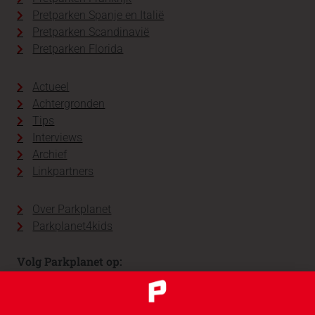
Pretparken Spanje en Italië
Pretparken Scandinavië
Pretparken Florida
Actueel
Achtergronden
Tips
Interviews
Archief
Linkpartners
Over Parkplanet
Parkplanet4kids
Volg Parkplanet op: