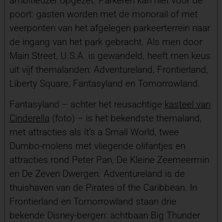
ambitieuzer opgezet. Parkeren kan niet voor de
poort: gasten worden met de monorail of met
veerponten van het afgelegen parkeerterrein naar
de ingang van het park gebracht. Als men door
Main Street, U.S.A. is gewandeld, heeft men keus
uit vijf themalanden: Adventureland, Frontierland,
Liberty Square, Fantasyland en Tomorrowland.
Fantasyland – achter het reusachtige
kasteel van
Cinderella
(foto) – is het bekendste themaland,
met attracties als It’s a Small World, twee
Dumbo-molens met vliegende olifantjes en
attracties rond Peter Pan, De Kleine Zeemeermin
en De Zeven Dwergen. Adventureland is de
thuishaven van de Pirates of the Caribbean. In
Frontierland en Tomorrowland staan drie
bekende Disney-bergen: achtbaan Big Thunder