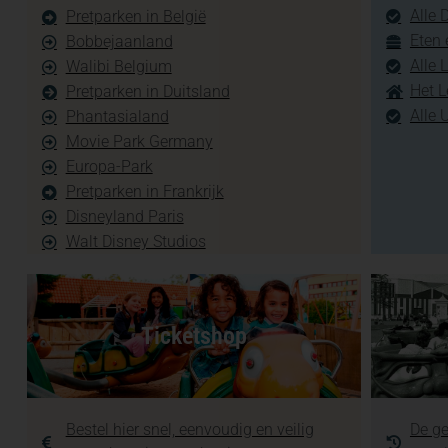
Alle 
Pretparken in België
Eten 
Bobbejaanland
Alle 
Walibi Belgium
Het L
Pretparken in Duitsland
Alle 
Phantasialand
Movie Park Germany
Europa-Park
Pretparken in Frankrijk
Disneyland Paris
Walt Disney Studios
Ticketshop
Bestel hier snel, eenvoudig en veilig
De ge