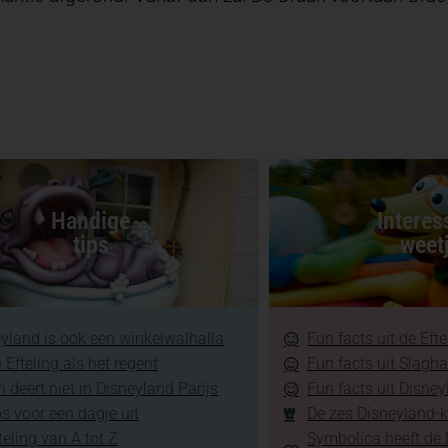
Handige
Interes
tips
weet
yland is ook een winkelwalhalla
Fun facts uit de Efte
 Efteling als het regent
Fun facts uit Slagh
 deert niet in Disneyland Parijs
Fun facts uit Disney
ps voor een dagje uit
De zes Disneyland-k
teling van A tot Z
Symbolica heeft de E