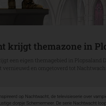
t krijgt themazone in P
ijgt een eigen themagebied in Plopsaland D
rdt vernieuwd en omgetoverd tot Nachtwac
reerd op Nachtwacht, de televisieserie over vampier 
stige dorpje Schemermeer. De serie Nachtwacht loopt a