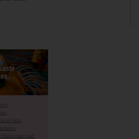
sante
jes
ling
aren
land Paris
astelen
fteling een hart