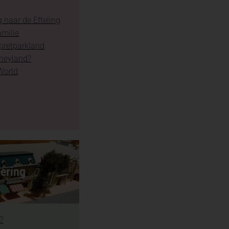
 naar de Efteling
amilie
 pretparkland
sneyland?
World
ering
?