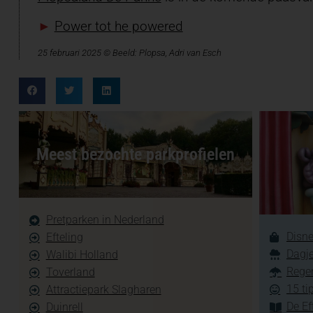
►
Power tot he powered
25 februari 2025 © Beeld: Plopsa, Adri van Esch
Meest bezochte parkprofielen
Pretparken in Nederland
Disne
Efteling
Dagje
Walibi Holland
Regen
Toverland
15 ti
Attractiepark Slagharen
De Ef
Duinrell