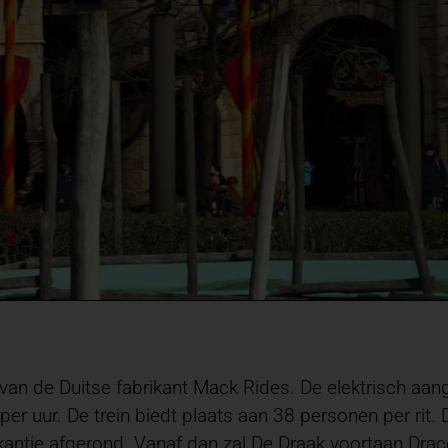
n de Duitse fabrikant Mack Rides. De elektrisch aan
 per uur. De trein biedt plaats aan 38 personen per ri
ntie afgerond. Vanaf dan zal De Draak voortaan Drac