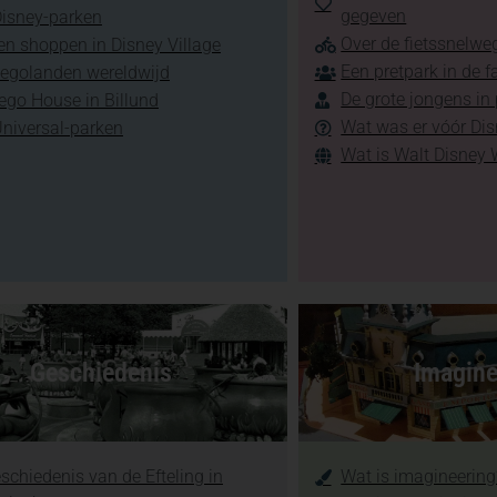
gegeven
Disney-parken
Over de fietssnelweg
en shoppen in Disney Village
Een pretpark in de f
Legolanden wereldwijd
De grote jongens in
ego House in Billund
Wat was er vóór Di
Universal-parken
Wat is Walt Disney 
Geschiedenis
Imagine
schiedenis van de Efteling in
Wat is imagineering