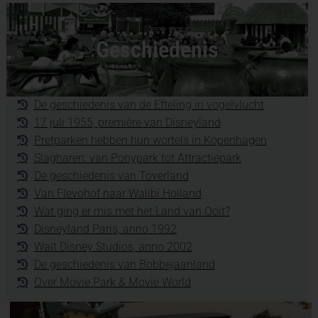
Geschiedenis
De geschiedenis van de Efteling in vogelvlucht
17 juli 1955, première van Disneyland
Pretparken hebben hun wortels in Kopenhagen
Slagharen: van Ponypark tot Attractiepark
De geschiedenis van Toverland
Van Flevohof naar Walibi Holland
Wat ging er mis met het Land van Ooit?
Disneyland Paris, anno 1992
Walt Disney Studios, anno 2002
De geschiedenis van Bobbejaanland
Over Movie Park & Movie World