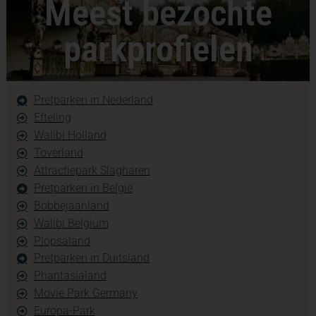
Meest bezochte
parkprofielen
Pretparken in Nederland
Efteling
Walibi Holland
Toverland
Attractiepark Slagharen
Pretparken in België
Bobbejaanland
Walibi Belgium
Plopsaland
Pretparken in Duitsland
Phantasialand
Movie Park Germany
Europa-Park