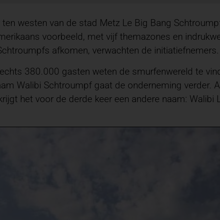
ter ten westen van de stad Metz Le Big Bang Schtroum
merikaans voorbeeld, met vijf themazones en indrukwek
htroumpfs afkomen, verwachten de initiatiefnemers.
 slechts 380.000 gasten weten de smurfenwereld te vind
am Walibi Schtroumpf gaat de onderneming verder. Als
krijgt het voor de derde keer een andere naam: Walibi