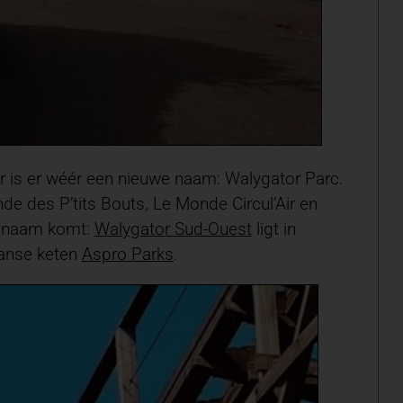
r is er wéér een nieuwe naam: Walygator Parc.
e des P’tits Bouts, Le Monde Circul’Air en
de naam komt:
Walygator Sud-Ouest
ligt in
aanse keten
Aspro Parks
.