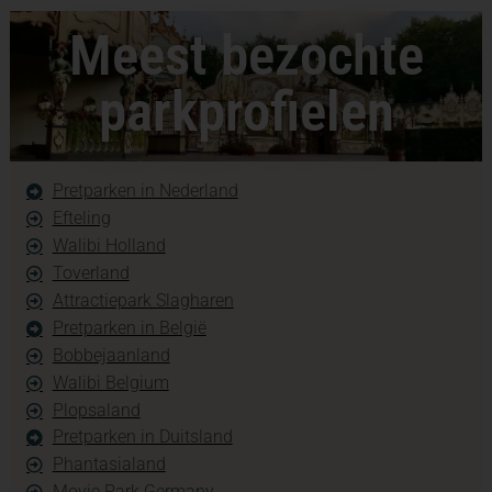
Meest bezochte
parkprofielen
Pretparken in Nederland
Efteling
Walibi Holland
Toverland
Attractiepark Slagharen
Pretparken in België
Bobbejaanland
Walibi Belgium
Plopsaland
Pretparken in Duitsland
Phantasialand
Movie Park Germany