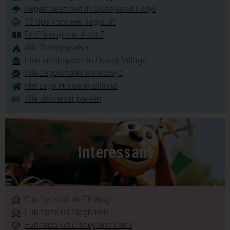
Regen deert niet in Disneyland Parijs
15 tips voor een dagje uit
De Efteling van A tot Z
Alle Disney-parken
Eten en shoppen in Disney Village
Alle Legolanden wereldwijd
Het Lego House in Billund
Alle Universal-parken
Interessant
Fun facts uit de Efteling
Fun facts uit Slagharen
Fun facts uit Disneyland Paris