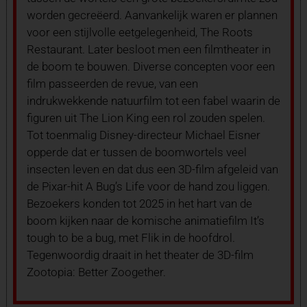
worden gecreëerd. Aanvankelijk waren er plannen
voor een stijlvolle eetgelegenheid, The Roots
Restaurant. Later besloot men een filmtheater in
de boom te bouwen. Diverse concepten voor een
film passeerden de revue, van een
indrukwekkende natuurfilm tot een fabel waarin de
figuren uit The Lion King een rol zouden spelen.
Tot toenmalig Disney-directeur Michael Eisner
opperde dat er tussen de boomwortels veel
insecten leven en dat dus een 3D-film afgeleid van
de Pixar-hit A Bug’s Life voor de hand zou liggen.
Bezoekers konden tot 2025 in het hart van de
boom kijken naar de komische animatiefilm It’s
tough to be a bug, met Flik in de hoofdrol.
Tegenwoordig draait in het theater de 3D-film
Zootopia: Better Zoogether.