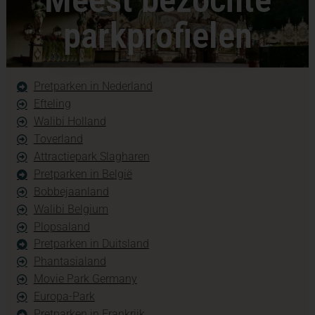
parkprofielen
Pretparken in Nederland
Efteling
Walibi Holland
Toverland
Attractiepark Slagharen
Pretparken in België
Bobbejaanland
Walibi Belgium
Plopsaland
Pretparken in Duitsland
Phantasialand
Movie Park Germany
Europa-Park
Pretparken in Frankrijk