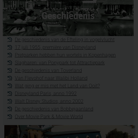
Geschiedenis
De geschiedenis van de Efteling in vogelvlucht
17 juli 1955, première van Disneyland
Pretparken hebben hun wortels in Kopenhagen
Slagharen: van Ponypark tot Attractiepark
De geschiedenis van Toverland
Van Flevohof naar Walibi Holland
Wat ging er mis met het Land van Ooit?
Disneyland Paris, anno 1992
Walt Disney Studios, anno 2002
De geschiedenis van Bobbejaanland
Over Movie Park & Movie World