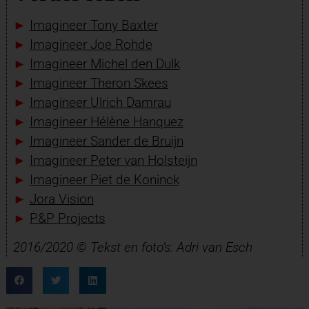
►
Imagineer Tony Baxter
►
Imagineer Joe Rohde
►
Imagineer Michel den Dulk
►
Imagineer Theron Skees
►
Imagineer Ulrich Damrau
►
Imagineer Hélène Hanquez
►
Imagineer Sander de Bruijn
►
Imagineer Peter van Holsteijn
►
Imagineer Piet de Koninck
►
Jora Vision
►
P&P Projects
2016/2020 © Tekst en foto’s: Adri van Esch