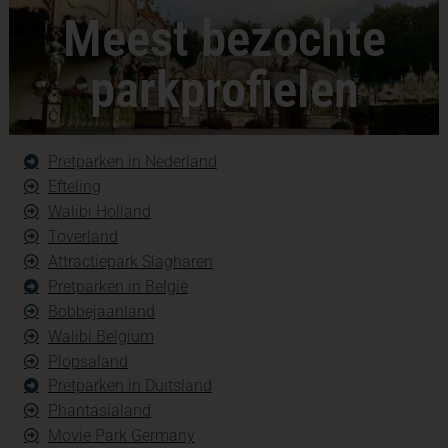
Meest bezochte
parkprofielen
Pretparken in Nederland
Efteling
Walibi Holland
Toverland
Attractiepark Slagharen
Pretparken in België
Bobbejaanland
Walibi Belgium
Plopsaland
Pretparken in Duitsland
Phantasialand
Movie Park Germany