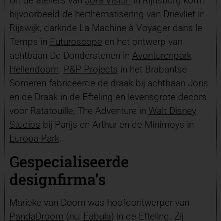
Uit de ateliers van
Jora Vision
in Rijnsburg komt
bijvoorbeeld de herthematisering van
Drievliet
in
Rijswijk, darkride La Machine à Voyager dans le
Temps in
Futuroscope
en het ontwerp van
achtbaan De Donderstenen in
Avonturenpark
Hellendoorn
.
P&P Projects
in het Brabantse
Someren fabriceerde de draak bij achtbaan Joris
en de Draak in de Efteling en levensgrote decors
voor Ratatouille, The Adventure in
Walt Disney
Studios
bij Parijs en Arthur en de Minimoys in
Europa-Park
.
Gespecialiseerde
designfirma’s
Marieke van Doorn was hoofdontwerper van
PandaDroom
(nu:
Fabula
) in de Efteling. Zij