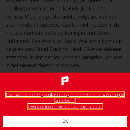
vragen de bezoekers om hulp; ze racen door
rioolbuizen om zo in de koninklijke kluis te
komen. Maar de politie achtervolgt ze, wat een
spannende rit oplevert. Gasten ontmoeten in de
nieuwe darkride zelfs de koningin van Groot-
Brittannië. The World of David Walliams komt op
de plek van Cloud Cuckoo Land. Diverse kleinere
attracties in dat gebied worden omgebouwd om
in het nieuwe thema te passen.
Lego Mythica in Legoland
Windsor
Onze website maakt gebruik van analytische cookies om uw ervaring te
verbeteren.
Lees voor meer informatie ons privacybeleid.
OK