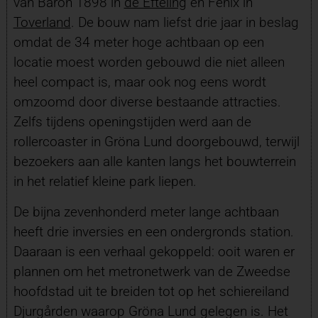
van Baron 1898 in
de Efteling
en Fēnix in
Toverland
. De bouw nam liefst drie jaar in beslag
omdat de 34 meter hoge achtbaan op een
locatie moest worden gebouwd die niet alleen
heel compact is, maar ook nog eens wordt
omzoomd door diverse bestaande attracties.
Zelfs tijdens openingstijden werd aan de
rollercoaster in Gröna Lund doorgebouwd, terwijl
bezoekers aan alle kanten langs het bouwterrein
in het relatief kleine park liepen.
De bijna zevenhonderd meter lange achtbaan
heeft drie inversies en een ondergronds station.
Daaraan is een verhaal gekoppeld: ooit waren er
plannen om het metronetwerk van de Zweedse
hoofdstad uit te breiden tot op het schiereiland
Djurgården waarop Gröna Lund gelegen is. Het