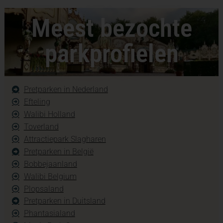
Meest bezochte
parkprofielen
Pretparken in Nederland
Efteling
Walibi Holland
Toverland
Attractiepark Slagharen
Pretparken in België
Bobbejaanland
Walibi Belgium
Plopsaland
Pretparken in Duitsland
Phantasialand