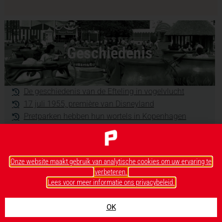
Geschiedenis
De geschiedenis van de Efteling in vogelvlucht
17 juli 1955, première van Disneyland
Pretparken hebben hun wortels in Kopenhagen
Slagharen: van Ponypark tot Attractiepark
De geschiedenis van Toverland
Van Flevohof naar Walibi Holland
Onze website maakt gebruik van analytische cookies om uw ervaring te
Wat ging er mis met het Land van Ooit?
verbeteren.
Disneyland Paris, anno 1992
Lees voor meer informatie ons privacybeleid.
Walt Disney Studios, anno 2002
De geschiedenis van Bobbejaanland
OK
Over Movie Park & Movie World