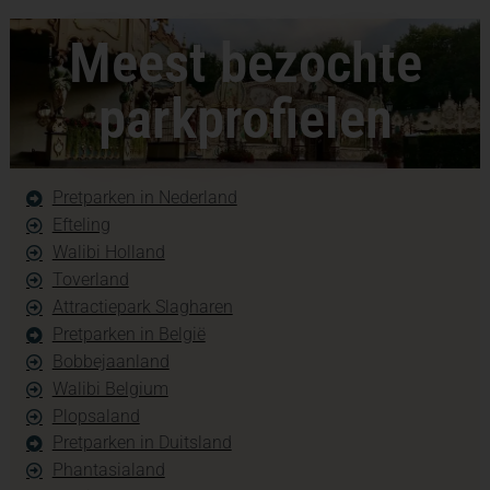
Meest bezochte
parkprofielen
Pretparken in Nederland
Efteling
Walibi Holland
Toverland
Attractiepark Slagharen
Pretparken in België
Bobbejaanland
Walibi Belgium
Plopsaland
Pretparken in Duitsland
Phantasialand