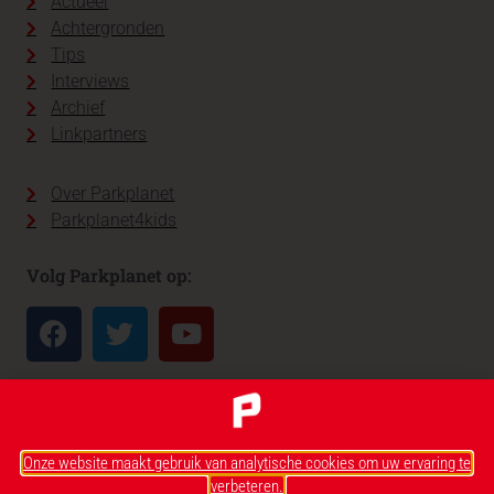
Actueel
Achtergronden
Tips
Interviews
Archief
Linkpartners
Over Parkplanet
Parkplanet4kids
Volg Parkplanet op:
Onze website maakt gebruik van analytische cookies om uw ervaring te
verbeteren.