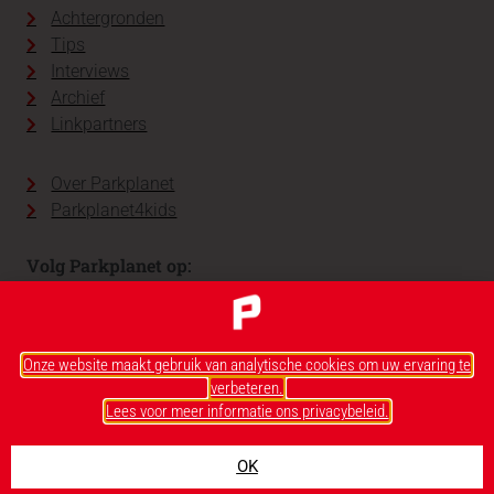
Achtergronden
Tips
Interviews
Archief
Linkpartners
Over Parkplanet
Parkplanet4kids
Volg Parkplanet op:
Onze website maakt gebruik van analytische cookies om uw ervaring te
verbeteren.
Lees voor meer informatie ons privacybeleid.
OK