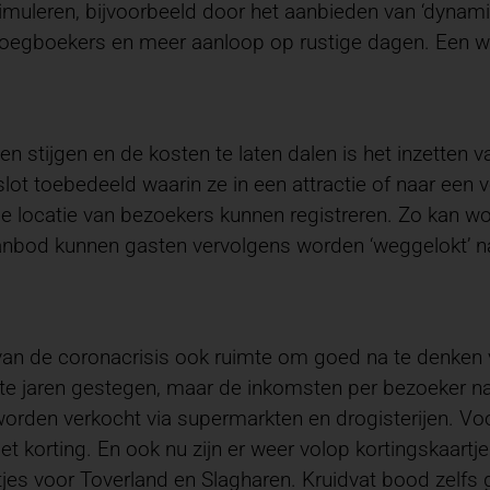
muleren, bijvoorbeeld door het aanbieden van ‘dynamic
egboekers en meer aanloop op rustige dagen. Een win-
stijgen en de kosten te laten dalen is het inzetten van 
lot toebedeeld waarin ze in een attractie of naar een v
 locatie van bezoekers kunnen registreren. Zo kan wor
nbod kunnen gasten vervolgens worden ‘weggelokt’ naa
van de coronacrisis ook ruimte om goed na te denken v
atste jaren gestegen, maar de inkomsten per bezoeker 
worden verkocht via supermarkten en drogisterijen. V
 korting. En ook nu zijn er weer volop kortingskaartjes 
jes voor Toverland en Slagharen. Kruidvat bood zelfs gr