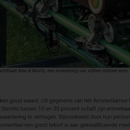
chtbaan Max & Moritz, een investering van vijftien miljoen euro.
ken goud waard. Uit gegevens van het Amsterdamse b
 Slechts tussen 10 en 30 procent schaft zijn entreeka
rdering te verhogen. Bijvoorbeeld door hun personeel 
 momenteel een groot tekort is aan gekwalificeerde m