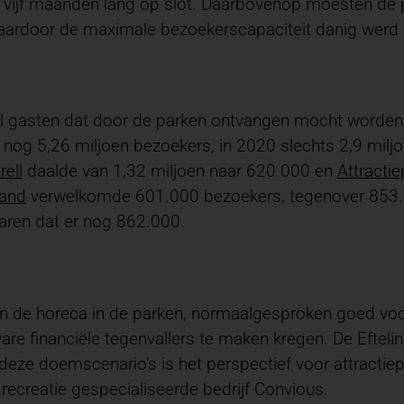
jf maanden lang op slot. Daarbovenop moesten de p
aardoor de maximale bezoekerscapaciteit danig werd 
l gasten dat door de parken ontvangen mocht worden,
nog 5,26 miljoen bezoekers, in 2020 slechts 2,9 milj
rell
daalde van 1,32 miljoen naar 620.000 en
Attracti
land
verwelkomde 601.000 bezoekers, tegenover 853.0
aren dat er nog 862.000.
an de horeca in de parken, normaalgesproken goed voor
are financiële tegenvallers te maken kregen. De Eftelin
l deze doemscenario’s is het perspectief voor attracti
ecreatie gespecialiseerde bedrijf Convious.