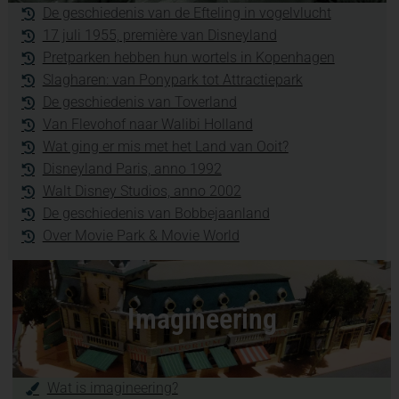
De geschiedenis van de Efteling in vogelvlucht
17 juli 1955, première van Disneyland
Pretparken hebben hun wortels in Kopenhagen
Slagharen: van Ponypark tot Attractiepark
De geschiedenis van Toverland
Van Flevohof naar Walibi Holland
Wat ging er mis met het Land van Ooit?
Disneyland Paris, anno 1992
Walt Disney Studios, anno 2002
De geschiedenis van Bobbejaanland
Over Movie Park & Movie World
Imagineering
Wat is imagineering?