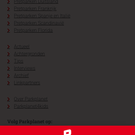
Pretparken Duitsland
Pretparken Frankrijk
Pretparken Spanje en Italië
Pretparken Scandinavië
Pretparken Florida
Actueel
Achtergronden
Tips
Interviews
Archief
Linkpartners
Over Parkplanet
Parkplanet4kids
Volg Parkplanet op: