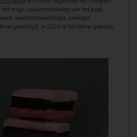
’t Poffertje
en schuin tegenover het complex
 het enige souvenirwinkeltje van het park.
kers, wandelstokschildjes, beeldjes,
Inval gevestigd. In 2024 is het kleine gebouw