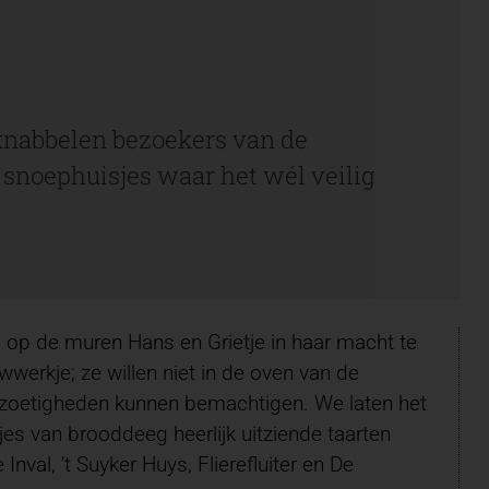
-knabbelen bezoekers van de
e snoephuisjes waar het wél veilig
rs op de muren Hans en Grietje in haar macht te
werkje; ze willen niet in de oven van de
o zoetigheden kunnen bemachtigen. We laten het
s van brooddeeg heerlijk uitziende taarten
nval, ’t Suyker Huys, Flierefluiter en De