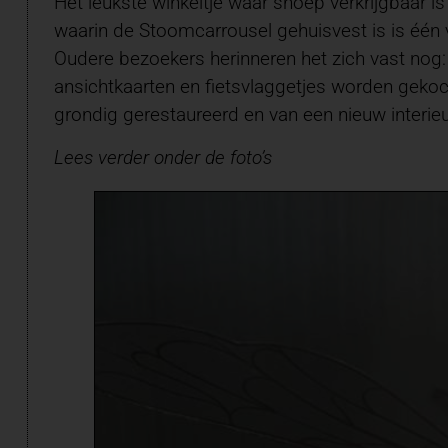
Het leukste winkeltje waar snoep verkrijgbaar is
waarin de Stoomcarrousel gehuisvest is is één v
Oudere bezoekers herinneren het zich vast nog: 
ansichtkaarten en fietsvlaggetjes worden gekoc
grondig gerestaureerd en van een nieuw interieu
Lees verder onder de foto’s