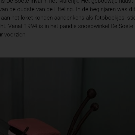
 is De Soete Inval in het
Marerijk
. Het gebouwtje naast
an de oudste van de Efteling. In de beginjaren was dit
aan het loket konden aandenkens als fotoboekjes, stic
ht. Vanaf 1994 is in het pandje snoepwinkel De Soete 
r voorzien.