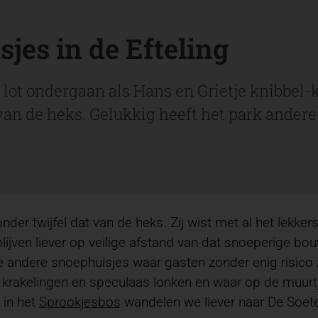
jes in de Efteling
lot ondergaan als Hans en Grietje knibbel
e van de heks. Gelukkig heeft het park ander
onder twijfel dat van de heks. Zij wist met al het lekke
ijven liever op veilige afstand van dat snoeperige bouw
ele andere snoephuisjes waar gasten zonder enig risic
rakelingen en speculaas lonken en waar op de muurtje
 in het
Sprookjesbos
wandelen we liever naar De Soete I